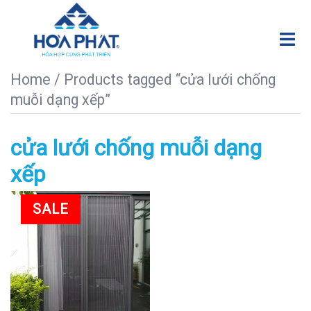
Chuyển
đến
Tog
nội
men
dung
Home
/ Products tagged “cửa lưới chống
muỗi dạng xếp”
cửa lưới chống muỗi dạng
xếp
SALE