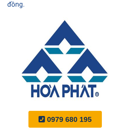
đồng.
0979 680 195