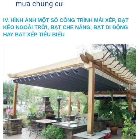
mưa chung cư
IV. HÌNH ẢNH MỘT SỐ CÔNG TRÌNH MÁI XẾP, BẠT
KÉO NGOÀI TRỜI, BẠT CHE NẮNG, BẠT DI ĐỘNG
HAY BẠT XẾP TIÊU BIỂU