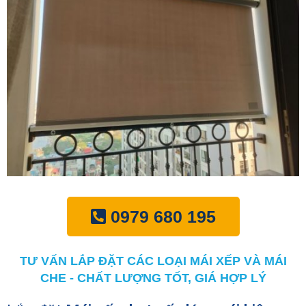
0979 680 195
TƯ VẤN LẮP ĐẶT CÁC LOẠI MÁI XẾP VÀ MÁI
CHE - CHẤT LƯỢNG TỐT, GIÁ HỢP LÝ