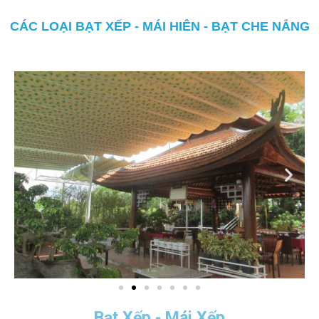
CÁC LOẠI BẠT XẾP - MÁI HIÊN - BẠT CHE NẮNG
Bạt Xếp - Mái Xếp