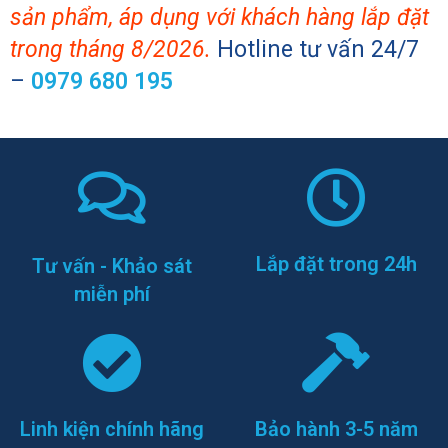
sản phẩm, áp dụng với khách hàng lắp đặt
trong tháng
8/2026
.
Hotline tư vấn 24/7
–
0979 680 195
Lắp đặt trong 24h
Tư vấn - Khảo sát
miễn phí
Linh kiện chính hãng
Bảo hành 3-5 năm