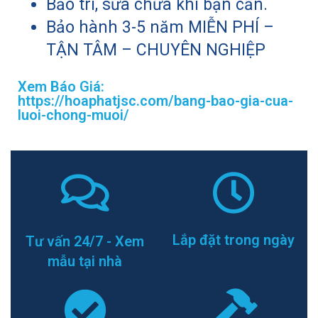
Bảo trì, sửa chữa khi bạn cần.
Bảo hành 3-5 năm MIỄN PHÍ –
TẬN TÂM – CHUYÊN NGHIỆP
Xem Báo Giá:
https://hoaphatjsc.com/bang-bao-gia-cua-
luoi-chong-muoi/
Lắp đặt trong ngày
Tư vấn 24/7 - Xem
mẫu tại nhà