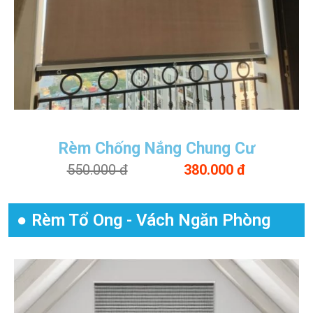
Rèm Chống Nắng Chung Cư
550.000 đ
380.000 đ
● Rèm Tổ Ong - Vách Ngăn Phòng