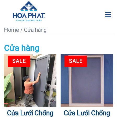
Chuyển
đến
Tog
nội
men
dung
Home
/ Cửa hàng
Cửa hàng
SALE
SALE
Cửa Lưới Chống
Cửa Lưới Chống